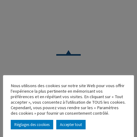
VOITURE
Nous utilisons des cookies sur notre site Web pour vous offrir
l'expérience la plus pertinente en mémorisant vos
BMW 2000 POLIZEI
préférences et en répétant vos visites. En cliquant sur « Tout
accepter », vous consentez à l'utilisation de TOUS les cookies.
Réf. : 100406
Cependant, vous pouvez vous rendre sur les « Paramètres
Rupture de stock
des cookies » pour fournir un consentement contrôlé.
Caractéristique principales :
Réglages des cookies
Accepter tout
AJOUTER À MA COLLECTION