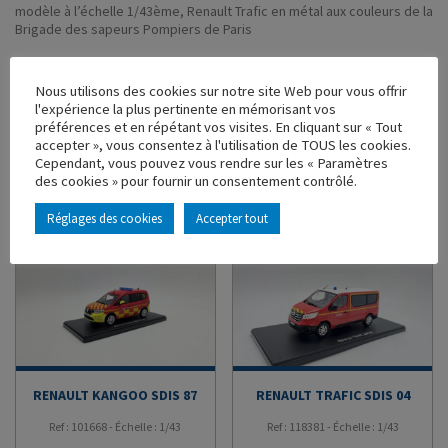
modèle à l’échelle 1/43ème, Renault Trafic en métal aux couleurs de la
Brigade des sapeurs Pompiers de Paris
54,00
€
Nous utilisons des cookies sur notre site Web pour vous offrir
-
+
l'expérience la plus pertinente en mémorisant vos
AJOUTER AU PANIER
préférences et en répétant vos visites. En cliquant sur « Tout
accepter », vous consentez à l'utilisation de TOUS les cookies.
AJOUTER À MA COLLECTION
Cependant, vous pouvez vous rendre sur les « Paramètres
des cookies » pour fournir un consentement contrôlé.
VOUS AIMEREZ AUSSI
Réglages des cookies
Accepter tout
RENAULT KANGOO SDIS 87
RENAULT TRAFIC SDIS 04
Ref : 101668 - Échelle : 1/43
Ref : 118381 - Échelle : 1/43