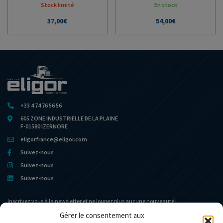
Stock limité
En stock
37,00
€
54,00
€
+33 4 74 76 56 56
605 ZONE INDUSTRIELLE DE LA PLAINE
F-01580 IZERNORE
eligorfrance@eligor.com
Suivez-nous
Suivez-nous
Suivez-nous
Inscrivez vous à la newsletter et ne loupez plus aucune nouveauté !
Gérer le consentement aux