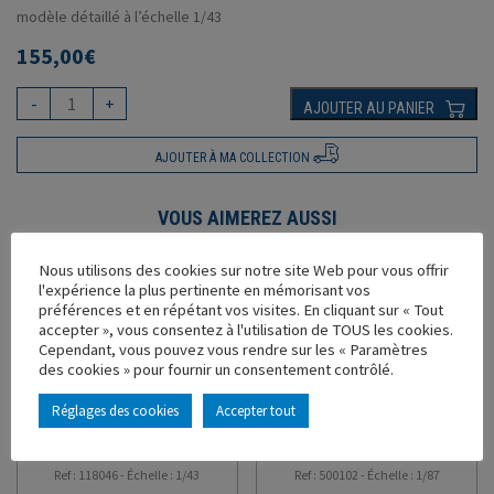
modèle détaillé à l’échelle 1/43
155,00
€
-
+
AJOUTER AU PANIER
AJOUTER À MA COLLECTION
VOUS AIMEREZ AUSSI
Nous utilisons des cookies sur notre site Web pour vous offrir
Promo !
l'expérience la plus pertinente en mémorisant vos
préférences et en répétant vos visites. En cliquant sur « Tout
accepter », vous consentez à l'utilisation de TOUS les cookies.
Cependant, vous pouvez vous rendre sur les « Paramètres
des cookies » pour fournir un consentement contrôlé.
Réglages des cookies
Accepter tout
RENAULT TRUCKS T480
VOLVO FH 4 TAUTLINER
RED 13L
GEFCO PARTNERS 1/87
Ref : 118046 - Échelle : 1/43
Ref : 500102 - Échelle : 1/87