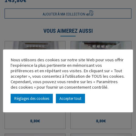
AJOUTER À MA COLLECTION
VOUS AIMEREZ AUSSI
Nous utilisons des cookies sur notre site Web pour vous offrir
l'expérience la plus pertinente en mémorisant vos
préférences et en répétant vos visites. En cliquant sur « Tout
accepter », vous consentez à l'utilisation de TOUS les cookies.
Cependant, vous pouvez vous rendre sur les « Paramètres
RAMPE DE SPOTS
RAMPE DE SPOTS
des cookies » pour fournir un consentement contrôlé.
RENAULT T
RENAULT T 520
Réglages des cookies
Accepter tout
Ref : 120085 - Échelle : 1/43
Ref : 120094 - Échelle : 1/43
En stock
En stock
8,80
€
8,80
€