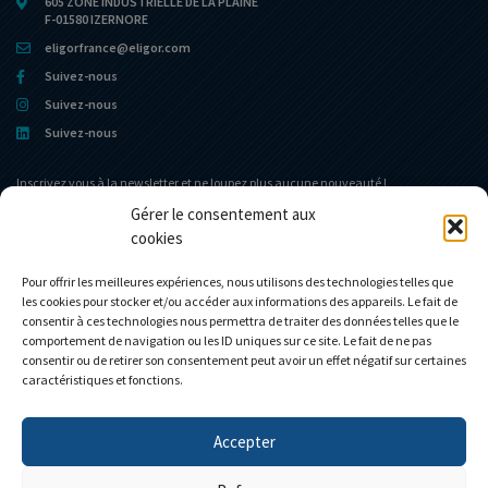
605 ZONE INDUSTRIELLE DE LA PLAINE
F-01580 IZERNORE
eligorfrance@eligor.com
Suivez-nous
Suivez-nous
Suivez-nous
Inscrivez vous à la newsletter et ne loupez plus aucune nouveauté !
Gérer le consentement aux
cookies
Portail d’accueil
Le Musée
L’entreprise
Actualités
Pour offrir les meilleures expériences, nous utilisons des technologies telles que
les cookies pour stocker et/ou accéder aux informations des appareils. Le fait de
Le Club Eligor
Contact
consentir à ces technologies nous permettra de traiter des données telles que le
La boutique
Mon compte
comportement de navigation ou les ID uniques sur ce site. Le fait de ne pas
consentir ou de retirer son consentement peut avoir un effet négatif sur certaines
Modèles personnalisés
Mon panier
caractéristiques et fonctions.
Accepter
Personnalisez votre camion