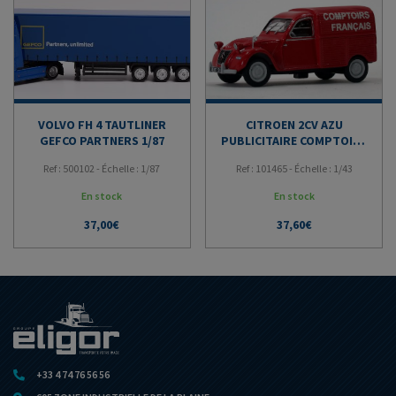
VOLVO FH 4 TAUTLINER
CITROEN 2CV AZU
GEFCO PARTNERS 1/87
PUBLICITAIRE COMPTOIRS
FRANCAIS
Ref : 500102 - Échelle : 1/87
Ref : 101465 - Échelle : 1/43
En stock
En stock
37,00
€
37,60
€
+33 4 74 76 56 56