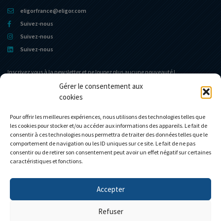
eligorfrance@eligor.com
Suivez-nous
Suivez-nous
Suivez-nous
Inscrivez vous à la newsletter et ne loupez plus aucune nouveauté !
Gérer le consentement aux
cookies
Portail d’accueil
Le Musée
L’entreprise
Actualités
Pour offrir les meilleures expériences, nous utilisons des technologies telles que
les cookies pour stocker et/ou accéder aux informations des appareils. Le fait de
Le Club Eligor
Contact
consentir à ces technologies nous permettra de traiter des données telles que le
La boutique
Mon compte
comportement de navigation ou les ID uniques sur ce site. Le fait de ne pas
consentir ou de retirer son consentement peut avoir un effet négatif sur certaines
Modèles personnalisés
Mon panier
caractéristiques et fonctions.
Accepter
Personnalisez votre camion
Refuser