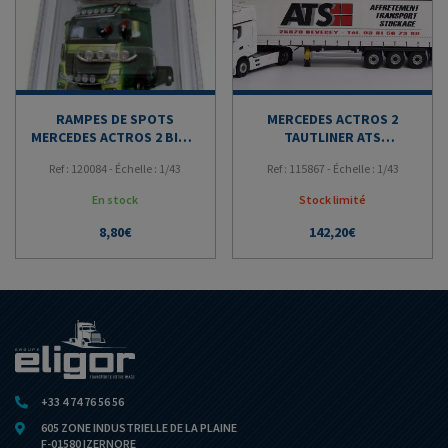
RAMPES DE SPOTS
MERCEDES ACTROS 2
MERCEDES ACTROS 2 BIG –
TAUTLINER ATS
GIGASPACE
TRANSPORT
Ref : 120084 - Échelle : 1/43
Ref : 115867 - Échelle : 1/43
En stock
Stock limité
8,80
€
142,20
€
+33 4 74 76 56 56
605 ZONE INDUSTRIELLE DE LA PLAINE
F-01580 IZERNORE