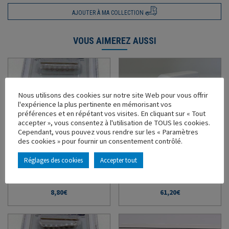
AJOUTER À MA COLLECTION
VOUS AIMEREZ AUSSI
Nous utilisons des cookies sur notre site Web pour vous offrir
l'expérience la plus pertinente en mémorisant vos
préférences et en répétant vos visites. En cliquant sur « Tout
accepter », vous consentez à l'utilisation de TOUS les cookies.
Cependant, vous pouvez vous rendre sur les « Paramètres
RAMPES DE SPOTS DAF
RENAULT MASTER PHASE 2
des cookies » pour fournir un consentement contrôlé.
EURO 6 SUPERSPACE
(2019) BLANC MINERAL
Ref : 120082 - Échelle : 1/43
Ref : 116674 - Échelle : 1/43
Réglages des cookies
Accepter tout
En stock
En stock
8,80
€
61,20
€