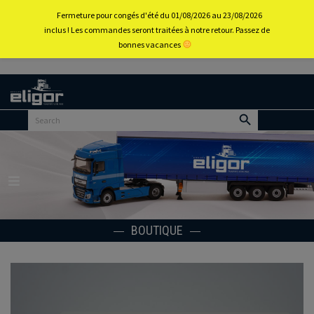
0
Fermeture pour congés d'été du 01/08/2026 au 23/08/2026
inclus ! Les commandes seront traitées à notre retour. Passez de
bonnes vacances
Retour
au
portail
d’accueil
Menu
BOUTIQUE