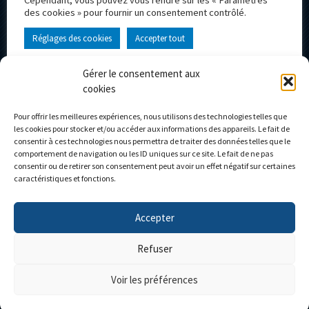
Cependant, vous pouvez vous rendre sur les « Paramètres
Suivez-nous
des cookies » pour fournir un consentement contrôlé.
Suivez-nous
Réglages des cookies
Accepter tout
Inscrivez vous à la newsletter et ne loupez plus aucune nouveauté !
Gérer le consentement aux
cookies
Portail d’accueil
Le Musée
L’entreprise
Actualités
Pour offrir les meilleures expériences, nous utilisons des technologies telles que
les cookies pour stocker et/ou accéder aux informations des appareils. Le fait de
Le Club Eligor
Contact
consentir à ces technologies nous permettra de traiter des données telles que le
La boutique
Mon compte
comportement de navigation ou les ID uniques sur ce site. Le fait de ne pas
consentir ou de retirer son consentement peut avoir un effet négatif sur certaines
Modèles personnalisés
Mon panier
caractéristiques et fonctions.
Accepter
Personnalisez votre camion
Refuser
Voir les préférences
Réalisé par l'
Agence IDCOM
| Copyright ©2026 |
Mentions légales
|
Confidentialité
|
CGV