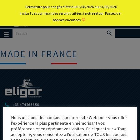
0
Fermeture pour congés d'été du 01/08/2026 au 23/08/2026
inclus ! Les commandes seront traitées à notre retour. Passez de
bonnes vacances
Retour
au
portail
Menu
d’accueil
+33 4 74 76 56 56
605 ZONE INDUSTRIELLE DE LA PLAINE
Nous utilisons des cookies sur notre site Web pour vous offrir
F-01580 IZERNORE
l'expérience la plus pertinente en mémorisant vos
eligorfrance@eligor.com
préférences et en répétant vos visites. En cliquant sur « Tout
Suivez-nous
accepter », vous consentez à l'utilisation de TOUS les cookies.