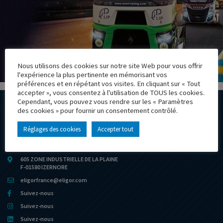
Nous utilisons des cookies sur notre site Web pour vous offrir
l'expérience la plus pertinente en mémorisant vos
préférences et en répétant vos visites. En cliquant sur « Tout
accepter », vous consentez à l'utilisation de TOUS les cookies.
Cependant, vous pouvez vous rendre sur les « Paramètres
des cookies » pour fournir un consentement contrôlé.
Réglages des cookies
Accepter tout
+33 4 74 76 56 56
605 ZONE INDUSTRIELLE DE LA PLAINE
F-01580 IZERNORE
eligorfrance@eligor.com
Suivez-nous
Suivez-nous
Suivez-nous